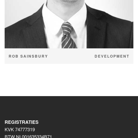
ROB SAINSBURY
DEVELOPMENT
REGISTRATIES
KVK 74777319
BTW NL001635334B71