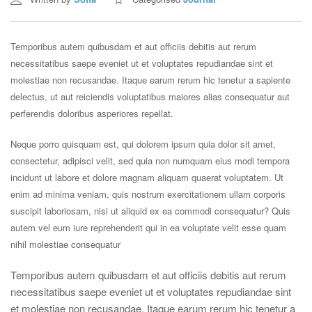
Temporibus autem quibusdam et aut officiis debitis aut rerum
necessitatibus saepe eveniet ut et voluptates repudiandae sint et
molestiae non recusandae. Itaque earum rerum hic tenetur a sapiente
delectus, ut aut reiciendis voluptatibus maiores alias consequatur aut
perferendis doloribus asperiores repellat.
Neque porro quisquam est, qui dolorem ipsum quia dolor sit amet,
consectetur, adipisci velit, sed quia non numquam eius modi tempora
incidunt ut labore et dolore magnam aliquam quaerat voluptatem. Ut
enim ad minima veniam, quis nostrum exercitationem ullam corporis
suscipit laboriosam, nisi ut aliquid ex ea commodi consequatur? Quis
autem vel eum iure reprehenderit qui in ea voluptate velit esse quam
nihil molestiae consequatur
Temporibus autem quibusdam et aut officiis debitis aut rerum
necessitatibus saepe eveniet ut et voluptates repudiandae sint
et molestiae non recusandae. Itaque earum rerum hic tenetur a