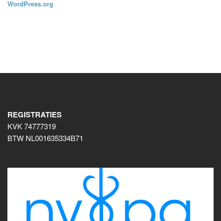
WordPress.org
REGISTRATIES
KVK 74777319
BTW NL001635334B71