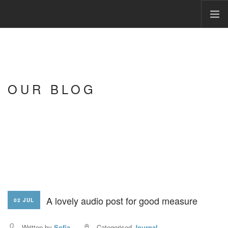
HOME
DIENSTEN
OVER MIJ
OUR BLOG
TARIEF
REVIEWS
LOCATIE
CONTACT
A lovely audio post for good measure
02 JUL
Written by
Sofia
Categorised
Journal