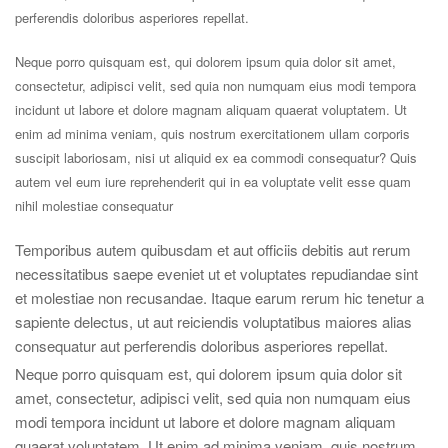
perferendis doloribus asperiores repellat.
Neque porro quisquam est, qui dolorem ipsum quia dolor sit amet,
consectetur, adipisci velit, sed quia non numquam eius modi tempora
incidunt ut labore et dolore magnam aliquam quaerat voluptatem. Ut
enim ad minima veniam, quis nostrum exercitationem ullam corporis
suscipit laboriosam, nisi ut aliquid ex ea commodi consequatur? Quis
autem vel eum iure reprehenderit qui in ea voluptate velit esse quam
nihil molestiae consequatur
Temporibus autem quibusdam et aut officiis debitis aut rerum
necessitatibus saepe eveniet ut et voluptates repudiandae sint
et molestiae non recusandae. Itaque earum rerum hic tenetur a
sapiente delectus, ut aut reiciendis voluptatibus maiores alias
consequatur aut perferendis doloribus asperiores repellat.
Neque porro quisquam est, qui dolorem ipsum quia dolor sit
amet, consectetur, adipisci velit, sed quia non numquam eius
modi tempora incidunt ut labore et dolore magnam aliquam
quaerat voluptatem. Ut enim ad minima veniam, quis nostrum