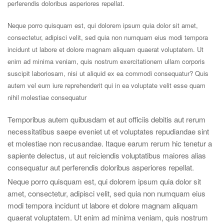
perferendis doloribus asperiores repellat.
Neque porro quisquam est, qui dolorem ipsum quia dolor sit amet,
consectetur, adipisci velit, sed quia non numquam eius modi tempora
incidunt ut labore et dolore magnam aliquam quaerat voluptatem. Ut
enim ad minima veniam, quis nostrum exercitationem ullam corporis
suscipit laboriosam, nisi ut aliquid ex ea commodi consequatur? Quis
autem vel eum iure reprehenderit qui in ea voluptate velit esse quam
nihil molestiae consequatur
Temporibus autem quibusdam et aut officiis debitis aut rerum
necessitatibus saepe eveniet ut et voluptates repudiandae sint
et molestiae non recusandae. Itaque earum rerum hic tenetur a
sapiente delectus, ut aut reiciendis voluptatibus maiores alias
consequatur aut perferendis doloribus asperiores repellat.
Neque porro quisquam est, qui dolorem ipsum quia dolor sit
amet, consectetur, adipisci velit, sed quia non numquam eius
modi tempora incidunt ut labore et dolore magnam aliquam
quaerat voluptatem. Ut enim ad minima veniam, quis nostrum