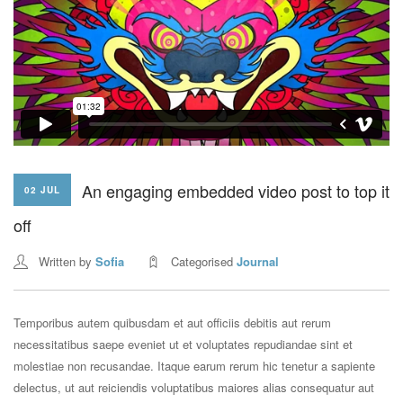
An engaging embedded video post to top it
02 JUL
off
Written by
Sofia
Categorised
Journal
Temporibus autem quibusdam et aut officiis debitis aut rerum
necessitatibus saepe eveniet ut et voluptates repudiandae sint et
molestiae non recusandae. Itaque earum rerum hic tenetur a sapiente
delectus, ut aut reiciendis voluptatibus maiores alias consequatur aut