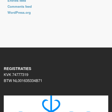
Entries feed
Comments feed
WordPress.org
REGISTRATIES
KVK 74777319
BTW NL001635334B71